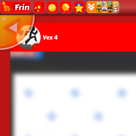
Frin
Vex 4