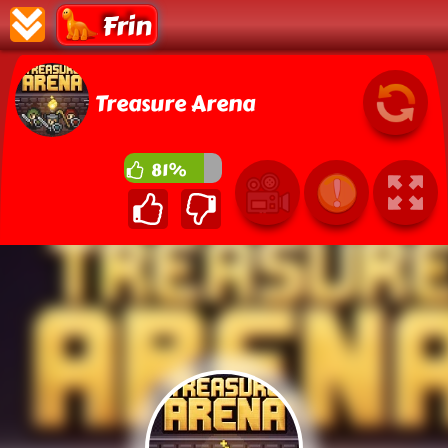
Frin
Treasure Arena
81%