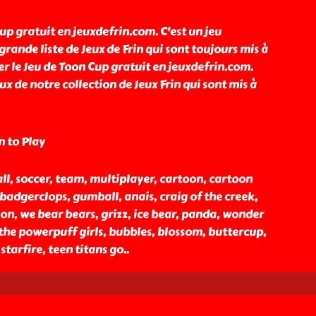
up gratuit en jeuxdefrin.com. C'est un jeu
rande liste de Jeux de Frin qui sont toujours mis à
er le Jeu de Toon Cup gratuit en jeuxdefrin.com.
ux de notre collection de Jeux Frin qui sont mis à
n to Play
all, soccer, team, multiplayer, cartoon, cartoon
adgerclops, gumball, anais, craig of the creek,
ion, we bear bears, grizz, ice bear, panda, wonder
e powerpuff girls, bubbles, blossom, buttercup,
starfire, teen titans go
..