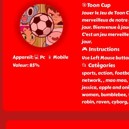
🎯Toon Cup
Jouer le Jeu de Toon C
merveilleux de notre g
jour. Bienvenue à jou
C'est un jeu merveille
jour.
🎮 Instructions
Appareil: 💻 Pc 📱 Mobile
Use Left Mouse butto
📂 Catégories
Valeur: 85%
sports, action, footb
network, , mao mao, b
jessica, apple and on
woman, bumblebee, th
robin, raven, cyborg, 