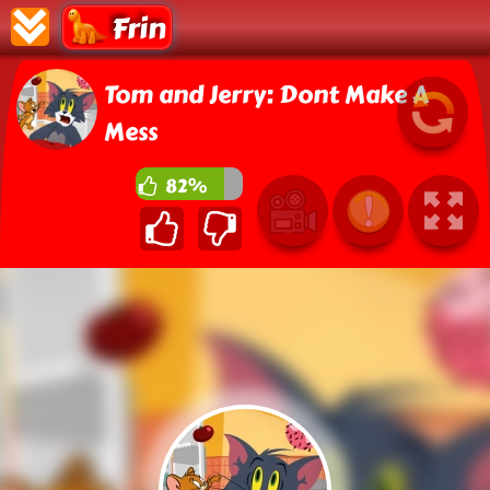
Frin
Tom and Jerry: Dont Make A
Mess
82%