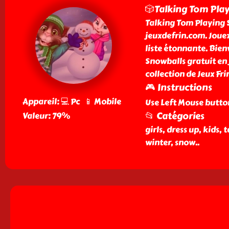
🎲Talking Tom Pla
Talking Tom Playing S
jeuxdefrin.com. Jouez 
liste étonnante. Bien
Snowballs gratuit en 
collection de Jeux Frin
🎮 Instructions
Appareil: 💻 Pc 📱 Mobile
Use Left Mouse butto
📂 Catégories
Valeur: 79%
girls, dress up, kids,
winter, snow
..