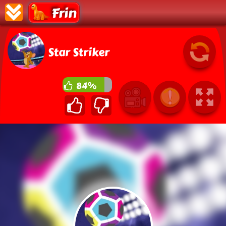
Frin
Star Striker
84%