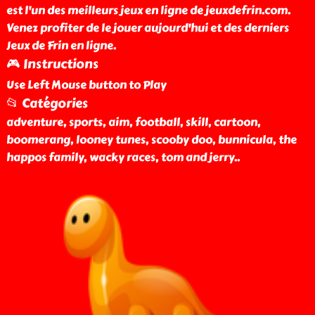
est l'un des meilleurs jeux en ligne de jeuxdefrin.com.
Venez profiter de le jouer aujourd'hui et des derniers
Jeux de Frin en ligne.
🎮 Instructions
Use Left Mouse button to Play
📂 Catégories
adventure, sports, aim, football, skill, cartoon,
boomerang, looney tunes, scooby doo, bunnicula, the
happos family, wacky races, tom and jerry
..