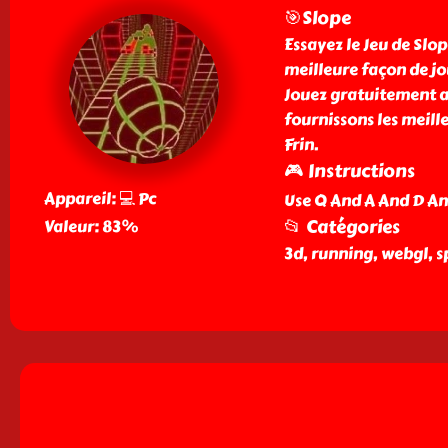
🎯Slope
Essayez le Jeu de Slo
meilleure façon de jou
Jouez gratuitement au
fournissons les meill
Frin.
🎮 Instructions
Appareil: 💻 Pc
Use Q And A And D An
📂 Catégories
Valeur: 83%
3d, running, webgl, s