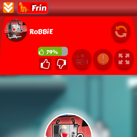
Frin
RoBBiE
79%