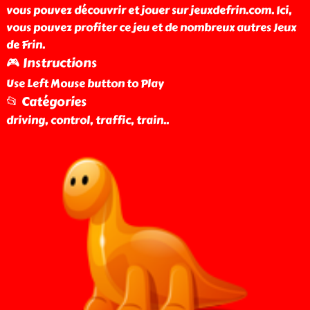
vous pouvez découvrir et jouer sur jeuxdefrin.com. Ici,
vous pouvez profiter ce jeu et de nombreux autres Jeux
de Frin.
🎮 Instructions
Use Left Mouse button to Play
📂 Catégories
driving, control, traffic, train
..