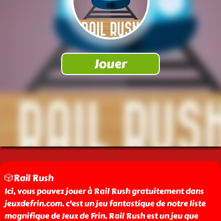
🎲Rail Rush
Ici, vous pouvez jouer à Rail Rush gratuitement dans
jeuxdefrin.com. c'est un jeu fantastique de notre liste
magnifique de Jeux de Frin. Rail Rush est un jeu que