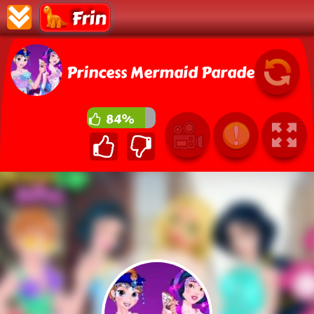
Frin
Princess Mermaid Parade
84%