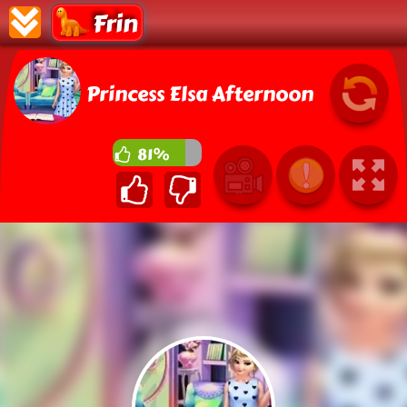
Frin
Princess Elsa Afternoon
81%