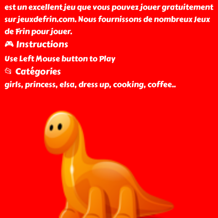
est un excellent jeu que vous pouvez jouer gratuitement
sur jeuxdefrin.com. Nous fournissons de nombreux Jeux
de Frin pour jouer.
🎮 Instructions
Use Left Mouse button to Play
📂 Catégories
girls, princess, elsa, dress up, cooking, coffee
..