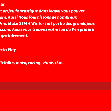
ter
t un jeu fantastique dans lequel vous pouvez
.com. Aussi Nous fournissons de nombreux
rin. Moto X3M 4 Winter fait partie des grands jeux
n.com. Aussi vous trouvez votre Jeu de Frin préféré
e gratuitement.
n to Play
dirtbike, moto, racing, stunt, x3m
..