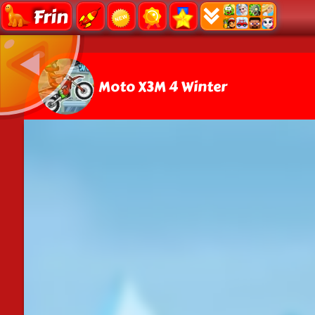
Frin
Moto X3M 4 Winter