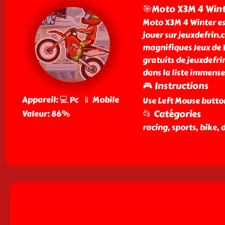
🎯Moto X3M 4 Win
Moto X3M 4 Winter es
jouer sur jeuxdefrin
magnifiques Jeux de F
gratuits de jeuxdefri
dans la liste immens
🎮 Instructions
Appareil: 💻 Pc 📱 Mobile
Use Left Mouse butto
📂 Catégories
Valeur: 86%
racing, sports, bike, 