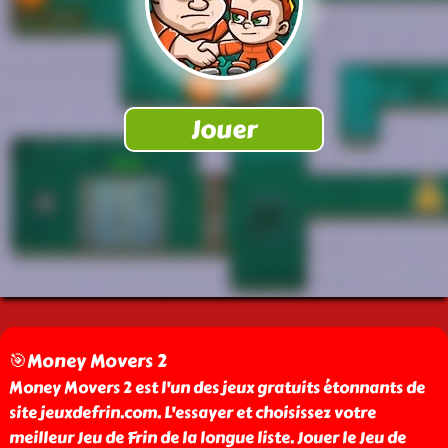
🎯Money Movers 2
Money Movers 2 est l'un des jeux gratuits étonnants de
site jeuxdefrin.com. L'essayer et choisissez votre
meilleur Jeu de Frin de la longue liste. Jouer le Jeu de