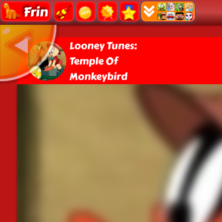
Frin
Looney Tunes:
Temple Of
Monkeybird