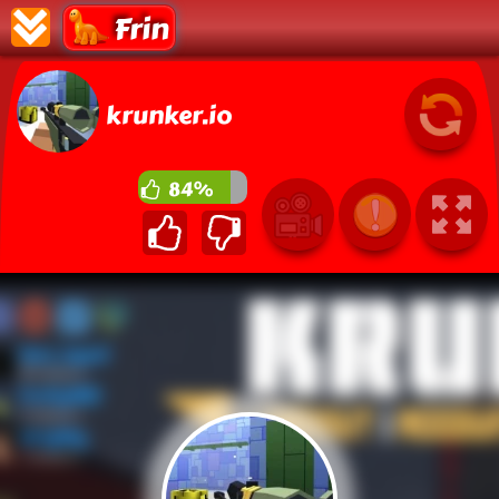
Frin
krunker.io
84%