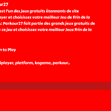
ur27
 l'un des jeux gratuits étonnants de site
yer et choisissez votre meilleur Jeu de Frin de la
 Parkour27 fait partie des grands jeux gratuits de
ce jeu et choisissez votre meilleur Jeux Frin de la
n to Play
tiplayer, platform, kogama, parkour
..