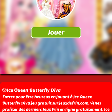
🎲Ice Queen Butterfly Diva
Entrez pour être heureux en jouant à Ice Queen
Butterfly Diva jeu gratuit sur jeuxdefrin.com. Venez
profiter des derniers Jeux Frin en ligne gratuitement. Ice