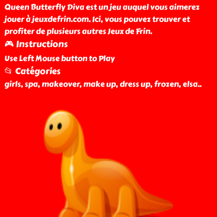
Queen Butterfly Diva est un jeu auquel vous aimerez
jouer à jeuxdefrin.com. Ici, vous pouvez trouver et
profiter de plusieurs autres Jeux de Frin.
🎮 Instructions
Use Left Mouse button to Play
📂 Catégories
girls, spa, makeover, make up, dress up, frozen, elsa
..