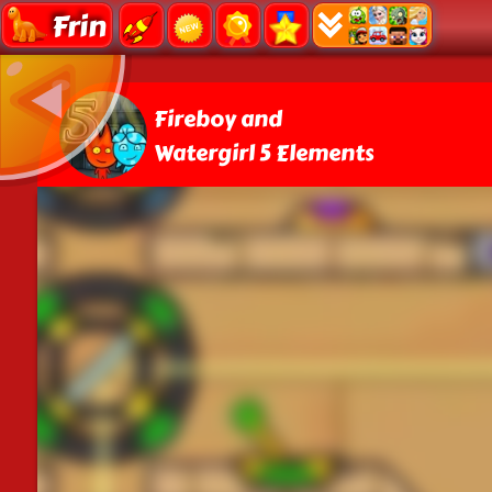
Frin
Fireboy and
Watergirl 5 Elements