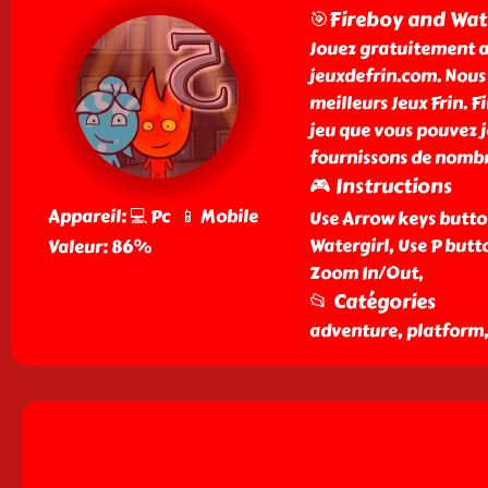
🎯Fireboy and Wate
Jouez gratuitement au
jeuxdefrin.com. Nous 
meilleurs Jeux Frin. F
jeu que vous pouvez 
fournissons de nombre
🎮 Instructions
Appareil: 💻 Pc 📱 Mobile
Use Arrow keys butto
Watergirl, Use P but
Valeur: 86%
Zoom In/Out,
📂 Catégories
adventure, platform, 