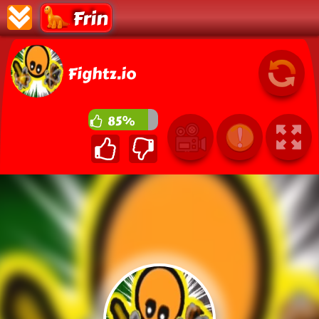
Frin
Fightz.io
85%