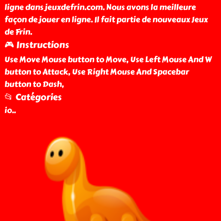
ligne dans jeuxdefrin.com. Nous avons la meilleure
façon de jouer en ligne. Il fait partie de nouveaux Jeux
de Frin.
🎮 Instructions
Use Move Mouse button to Move, Use Left Mouse And W
button to Attack, Use Right Mouse And Spacebar
button to Dash,
📂 Catégories
io
..