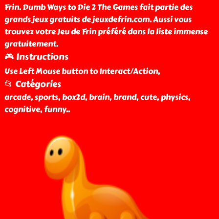
Frin. Dumb Ways to Die 2 The Games fait partie des
grands jeux gratuits de jeuxdefrin.com. Aussi vous
trouvez votre Jeu de Frin préféré dans la liste immense
gratuitement.
🎮 Instructions
Use Left Mouse button to Interact/Action,
📂 Catégories
arcade, sports, box2d, brain, brand, cute, physics,
cognitive, funny
..