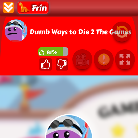
Frin
Dumb Ways to Die 2 The Games
81%