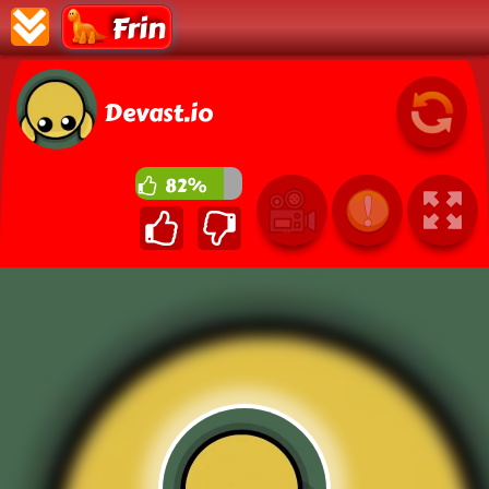
Frin
Devast.io
82%