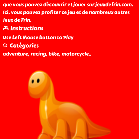
que vous pouvez découvrir et jouer sur jeuxdefrin.com.
Ici, vous pouvez profiter ce jeu et de nombreux autres
Jeux de Frin.
🎮 Instructions
Use Left Mouse button to Play
📂 Catégories
adventure, racing, bike, motorcycle
..