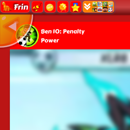
Frin
Ben 10: Penalty
Power